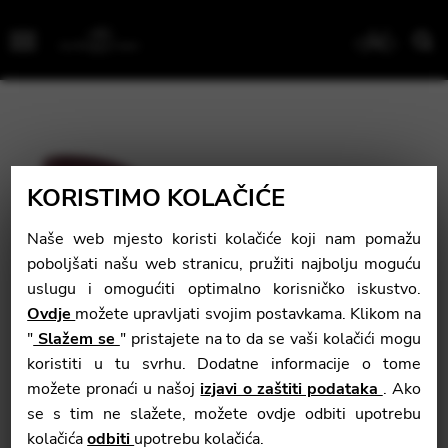
Menu
KORISTIMO KOLAČIĆE
Naše web mjesto koristi kolačiće koji nam pomažu
poboljšati našu web stranicu, pružiti najbolju moguću
uslugu i omogućiti optimalno korisničko iskustvo.
Ovdje
možete upravljati svojim postavkama. Klikom na
"
Slažem se
" pristajete na to da se vaši kolačići mogu
koristiti u tu svrhu. Dodatne informacije o tome
možete pronaći u našoj
izjavi o zaštiti podataka
. Ako
se s tim ne slažete, možete ovdje odbiti upotrebu
kolačića
odbiti
upotrebu kolačića.