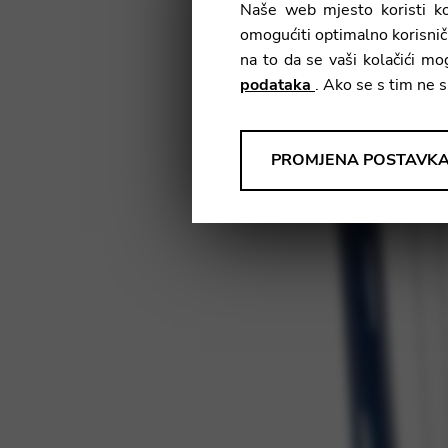
Naše web mjesto koristi ko
omogućiti optimalno korisnič
na to da se vaši kolačići m
podataka
. Ako se s tim ne 
ANALIZA
PROMJENA POSTAVK
Alati za prikupljanje anonim
proizvoda, usluga i korisničko
Promjena postavka
Matomo
Google Analytics & Goog
TREĆA STRANA
Alati koji podržavaju interakt
Promjena postavka
YouTube