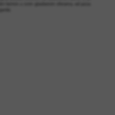
dni termin u svim glazbenim sferama, od jazza
garde.
gurnost stranice. Ova se opcija