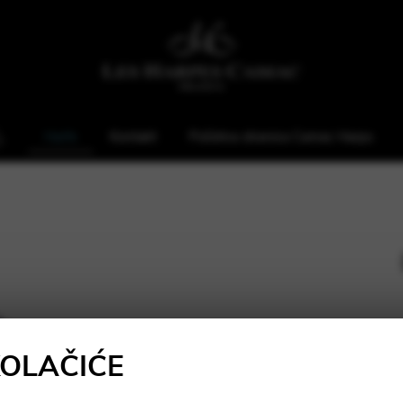
Harfe
Kontakt
Početna stranica Camac Harps
KOLAČIĆE