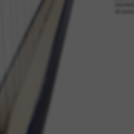
standar
do avan
sluge i funkcije, uključuju i provjeru identiteta, kontinuitet usluge i si