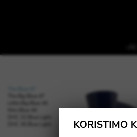
The Blue 47
The Big Blue 47
Little Big Blue 44
Mini Blue 44
DHC 32 Blue Light
KORISTIMO 
DHC 36 Blue Light