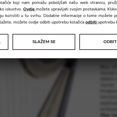
lačiće koji nam pomažu poboljšati našu web stranicu, pruži
Visina:
ko iskustvo.
Ovdje
možete upravljati svojim postavkama. Klik
Težina:
ogu koristiti u tu svrhu. Dodatne informacije o tome možete 
Raspon:
slažete, možete ovdje odbiti upotrebu kolačića
odbiti
upotrebu k
Drvo:
Završna
A
SLAŽEM SE
ODBIT
obrada:
nih podataka o upotrebi i funkcionalnosti web stranice. Te podatke k
g iskustva.
Blue 47
ravnom-
elektro
le Tag Manager
Garnier
kongres
ivne usluge kao što su video usluge.
trenutn
pojačanj
pristupa
Blue ha