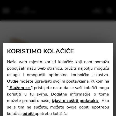
Menu
KORISTIMO KOLAČIĆE
Naše web mjesto koristi kolačiće koji nam pomažu
poboljšati našu web stranicu, pružiti najbolju moguću
uslugu i omogućiti optimalno korisničko iskustvo.
Ovdje
možete upravljati svojim postavkama. Klikom na
"
Slažem se
" pristajete na to da se vaši kolačići mogu
koristiti u tu svrhu. Dodatne informacije o tome
možete pronaći u našoj
izjavi o zaštiti podataka
. Ako
se s tim ne slažete, možete ovdje odbiti upotrebu
kolačića
odbiti
upotrebu kolačića.